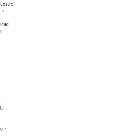
nuestro
 los
sidad
ón
tu
apu.