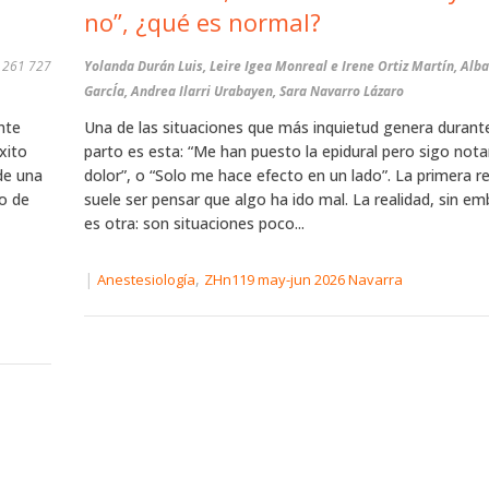
no”, ¿qué es normal?
8 261 727
Yolanda Durán Luis, Leire Igea Monreal e Irene Ortiz Martín, Alb
GarcÍa, Andrea Ilarri Urabayen, Sara Navarro Lázaro
nte
Una de las situaciones que más inquietud genera durante
xito
parto es esta: “Me han puesto la epidural pero sigo not
de una
dolor”, o “Solo me hace efecto en un lado”. La primera r
mo de
suele ser pensar que algo ha ido mal. La realidad, sin e
es otra: son situaciones poco...
|
,
Anestesiología
ZHn119 may-jun 2026 Navarra