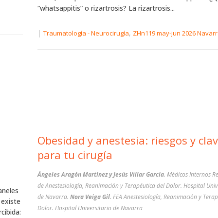
“whatsappitis” o rizartrosis? La rizartrosis...
|
,
Traumatología - Neurocirugía
ZHn119 may-jun 2026 Navar
Obesidad y anestesia: riesgos y cla
para tu cirugía
Ángeles Aragón Martínez y Jesús Villar García
. Médicos Internos R
de Anestesiología, Reanimación y Terapéutica del Dolor. Hospital Univ
aneles
de Navarra.
Nora Veiga Gil.
FEA Anestesiología, Reanimación y Terap
 existe
Dolor. Hospital Universitario de Navarra
cibida: