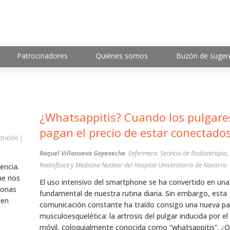
Patrocinadores
Quiénes somos
Buzón de suger
¿Whatsappitis? Cuando los pulgare
pagan el precio de estar conectado
trición |
Raquel Villanueva Goyeneche
. Enfermera. Servicio de Radioterapia,
Radiofísica y Medicina Nuclear del Hospital Universitario de Navarra
encia.
ue nos
El uso intensivo del smartphone se ha convertido en una
sonas
fundamental de nuestra rutina diaria. Sin embargo, esta
 en
comunicación constante ha traído consigo una nueva pa
musculoesquelética: la artrosis del pulgar inducida por el
móvil, coloquialmente conocida como “whatsappitis”. ¿Q