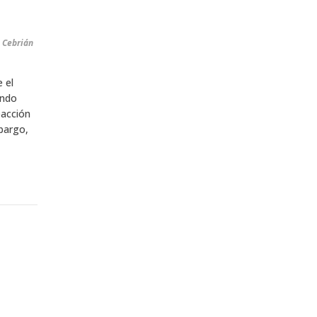
a Cebrián
 el
ando
eacción
mbargo,