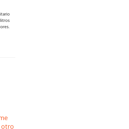
itario
litros
lores.
 me
 otro