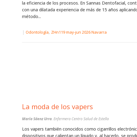
la eficiencia de los procesos. En Sannas Dentofacial, co
con una dilatada experiencia de más de 15 años aplicando
método...
|
,
Odontología
ZHn119 may-jun 2026 Navarra
La moda de los vapers
María Sáenz Urra
. Enfermera Centro Salud de Estella
Los vapers también conocidos como cigarrillos electróni
dispositivos que calientan un líquido y, al hacerlo, se pro