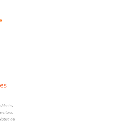
ra
ves
esidentes
ersitario
éutica del