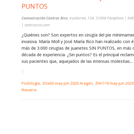
PUNTOS
Comunicación Centros Rico
. Irunlarrea, 13A. 31008 Pamplona | 94
| centrosrico.com
¿Quiénes son? Son expertos en cirugía del pie mínimame
invasiva. María Moll y José María Rico han realizado con é
más de 3.000 cirugías de juanetes SIN PUNTOS, en más 
década de experiencia. ¿Sin puntos? Es el principal recla
sus pacientes que, aquejados de las intensas molestias...
|
,
,
Podología
ZHa63 may-jun 2026 Aragón
ZHn119 may-jun 2026
Navarra