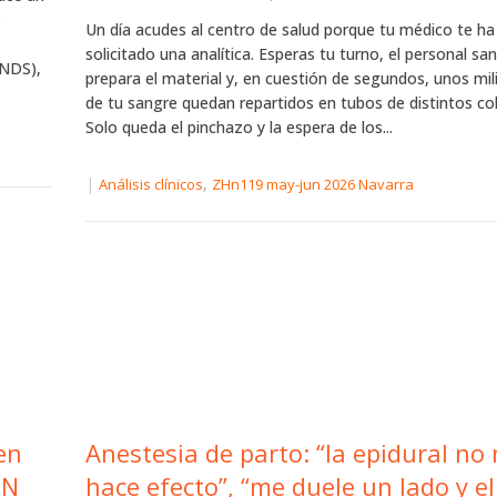
s
Un día acudes al centro de salud porque tu médico te ha
solicitado una analítica. Esperas tu turno, el personal san
ENDS),
prepara el material y, en cuestión de segundos, unos mili
de tu sangre quedan repartidos en tubos de distintos co
Solo queda el pinchazo y la espera de los...
|
,
Análisis clínicos
ZHn119 may-jun 2026 Navarra
en
Anestesia de parto: “la epidural no
IN
hace efecto”, “me duele un lado y el