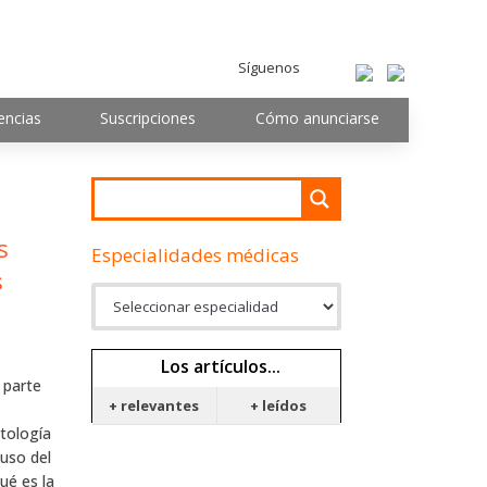
Síguenos
encias
Suscripciones
Cómo anunciarse
s
Especialidades médicas
s
Los artículos...
 parte
+ relevantes
+ leídos
tología
 uso del
ué es la