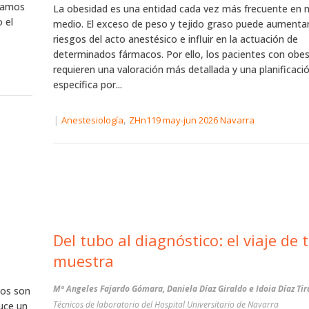
ntamos
La obesidad es una entidad cada vez más frecuente en 
 el
medio. El exceso de peso y tejido graso puede aumentar
riesgos del acto anestésico e influir en la actuación de
determinados fármacos. Por ello, los pacientes con obe
requieren una valoración más detallada y una planificaci
específica por...
|
,
Anestesiología
ZHn119 may-jun 2026 Navarra
Del tubo al diagnóstico: el viaje de 
muestra
Mª Angeles Fajardo Gómara, Daniela Díaz Giraldo e Idoia Díaz Tir
cos son
Técnicos de laboratorio del Hospital Universitario de Navarra
duce un