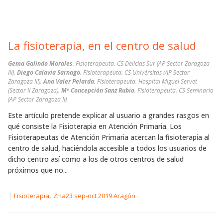
La fisioterapia, en el centro de salud
Gema Galindo Morales
. Fisioterapeuta. CS Delicias Sur (AP Sector Zaragoza
III).
Diego Calavia Sarnago
. Fisioterapeuta. CS Univérsitas (AP Sector
Zaragoza III).
Ana Valer Pelarda
. Fisioterapeuta. Hospital Miguel Servet
(Sector II Zaragoza).
Mª Concepción Sanz Rubio
. Fisioterapeuta. CS Seminario
(AP Sector Zaragoza II)
Este artículo pretende explicar al usuario a grandes rasgos en
qué consiste la Fisioterapia en Atención Primaria. Los
Fisioterapeutas de Atención Primaria acercan la fisioterapia al
centro de salud, haciéndola accesible a todos los usuarios de
dicho centro así como a los de otros centros de salud
próximos que no...
|
,
Fisioterapia
ZHa23 sep-oct 2019 Aragón