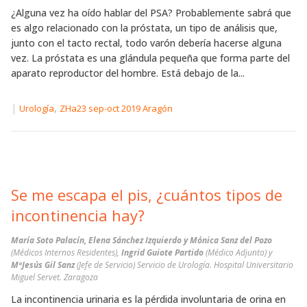
¿Alguna vez ha oído hablar del PSA? Probablemente sabrá que
es algo relacionado con la próstata, un tipo de análisis que,
junto con el tacto rectal, todo varón debería hacerse alguna
vez. La próstata es una glándula pequeña que forma parte del
aparato reproductor del hombre. Está debajo de la...
|
,
Urología
ZHa23 sep-oct 2019 Aragón
Se me escapa el pis, ¿cuántos tipos de
incontinencia hay?
María Soto Palacín, Elena Sánchez Izquierdo y Mónica Sanz del Pozo
(Médicos Internos Residentes),
Ingrid Guiote Partido
(Médico Adjunto) y
MªJesús Gil Sanz
(Jefe de Servicio) Servicio de Urología. Hospital Universitario
Miguel Servet. Zaragoza
La incontinencia urinaria es la pérdida involuntaria de orina en