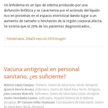
Un linfedema es un tipo de edema producido por una
disfunción linfática y se caracteriza por el acúmulo del líquido
rico en proteínas en el espacio intersticial dando lugar a un
aumento de tamaño o hinchazón de la región corporal afecta.
Se estima que el 20% de los pacientes diagnosticados...
|
,
Fisioterapia
ZHa23 sep-oct 2019 Aragón
Vacuna antigripal en personal
sanitario, ¿es suficiente?
Mónica López Campos
. Pediatra. Centro de Salud Actur Norte. Zaragoza.
Ignacio García Ascaso
. Enfermero. Centro de Salud Actur Norte. Zaragoza.
Juan Lorente Riverola
. Enfermero. Centro de Salud Actur Oeste. Zaragoza.
Carlos Fernández Lozano
. Enfermero. Hospital General de la Defensa.
Zaragoza.
Mª Carmen Viñas Viamonte.
Coordinadora de Enfermería. Centro
de Salud Actur Norte. Zaragoza