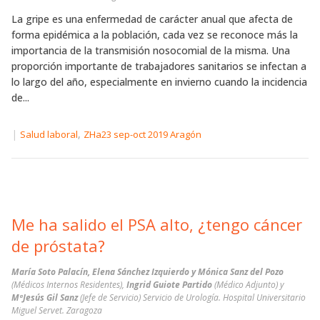
La gripe es una enfermedad de carácter anual que afecta de
forma epidémica a la población, cada vez se reconoce más la
importancia de la transmisión nosocomial de la misma. Una
proporción importante de trabajadores sanitarios se infectan a
lo largo del año, especialmente en invierno cuando la incidencia
de...
|
,
Salud laboral
ZHa23 sep-oct 2019 Aragón
Me ha salido el PSA alto, ¿tengo cáncer
de próstata?
María Soto Palacín, Elena Sánchez Izquierdo y Mónica Sanz del Pozo
(Médicos Internos Residentes),
Ingrid Guiote Partido
(Médico Adjunto) y
MªJesús Gil Sanz
(Jefe de Servicio) Servicio de Urología. Hospital Universitario
Miguel Servet. Zaragoza