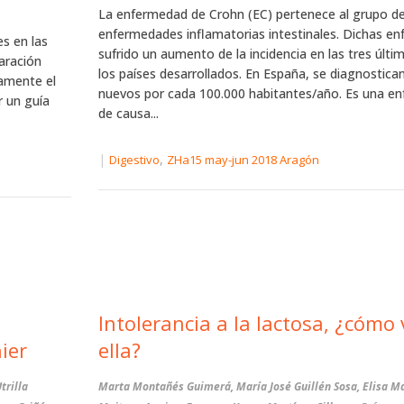
La enfermedad de Crohn (EC) pertenece al grupo de
enfermedades inflamatorias intestinales. Dichas e
s en las
sufrido un aumento de la incidencia en las tres últ
aración
los países desarrollados. En España, se diagnostica
tamente el
nuevos por cada 100.000 habitantes/año. Es una e
r un guía
de causa...
|
,
Digestivo
ZHa15 may-jun 2018 Aragón
Intolerancia a la lactosa, ¿cómo vivir con
ier
ella?
trilla
Marta Montañés Guimerá, María José Guillén Sosa, Elisa M