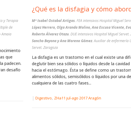
¿Qué es la disfagia y cómo
co y Terapia
Mª Isabel Ostabal Artigas
. FEA intensivos Hospital Miguel Ser
ltiple de
López Herrero, Olga Aranda Molino, Ana Escusa Vicente, Eva
ro Amaia
Roberto Álvarez Otazu
. DUE intensivos Hospital Miguel Servet
Sancho Bayona y Ana Moreno Gómez
. Auxiliar de enfermería 
Servet. Zaragoza
onocimiento
sas que
La disfagia es un trastorno en el cual existe una dif
 la padecen.
deglutir bien sea sólidos o líquidos desde la cavidad
ran desafío
hacia el estómago. Ésta se define como un trastor
alimentos sólidos, semisólidos o líquidos por una de
cualquiera de las cuatro fases...
|
,
Digestivo
ZHa11 jul-ago 2017 Aragón