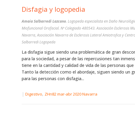
Disfagia y logopedia
Amaia Salbarredi Lazcano
. Logopeda especialista en Daño Neurológi
Miofuncional Orofacial. Nº Colegiado 480543. Asociación Esclerosis Mu
Navarra, Asociación Navarra de Esclerosis Lateral Amiotrofica y Cent
Salbarredi Logopeda
La disfagia sigue siendo una problemática de gran desc
para la sociedad, a pesar de las repercusiones tan inmen
tiene en la cantidad y calidad de vida de las personas que
Tanto la detección como el abordaje, siguen siendo un g
para las personas con disfagia...
|
,
Digestivo
ZHn82 mar-abr 2020 Navarra