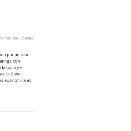
de Urgencias. Hospital
ada por un tubo
aringe con
 la boca y el
s: la Capa
 eosinofílica es