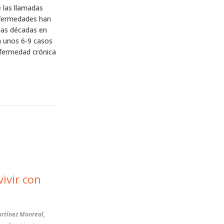
 las llamadas
nfermedades han
imas décadas en
n unos 6-9 casos
nfermedad crónica
artínez Monreal,