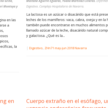
eno Griñó,
Maitane Aguirre Eguaras, Yoana Martínez Cilleros
. Enfermer
ari Montoya y
Digestivo. Complejo Hospitalario de Navarra.
La lactosa es un azúcar o disacárido que está prese
leches de los mamíferos: vaca, cabra, oveja y en la
gina en las
también puede encontrarse en muchos alimentos pr
erse a
llamado azúcar de la leche, disacárido natural com
os,
y galactosa. ¿Qué es la...
iosos
picos,
ecíficas, la
|
,
Digestivo
ZHn71 may-jun 2018 Navarra
ing en
Cuerpo extraño en el esófago, 