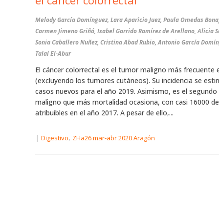
el cáncer colorrectal
Melody García Domínguez, Lara Aparicio Juez, Paula Omedas Bona
Carmen Jimeno Griñó, Isabel Garrido Ramírez de Arellano, Alicia S
Sonia Caballero Nuñez, Cristina Abad Rubio, Antonio García Domín
Talal El-Abur
El cáncer colorrectal es el tumor maligno más frecuente
(excluyendo los tumores cutáneos). Su incidencia se est
casos nuevos para el año 2019. Asimismo, es el segundo
maligno que más mortalidad ocasiona, con casi 16000 d
atribuibles en el año 2017. A pesar de ello,...
|
,
Digestivo
ZHa26 mar-abr 2020 Aragón