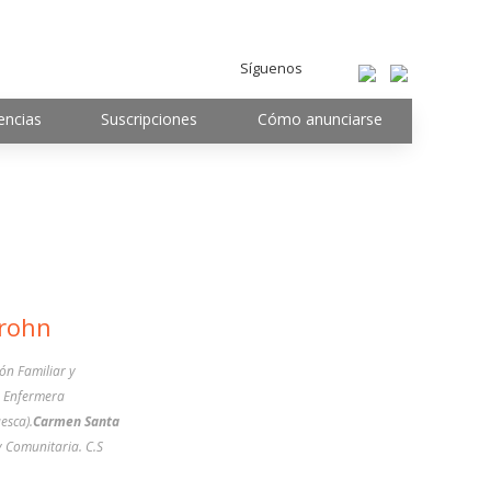
Síguenos
encias
Suscripciones
Cómo anunciarse
rohn
ón Familiar y
Enfermera
esca).
Carmen Santa
y Comunitaria. C.S