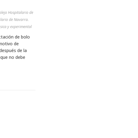
lejo Hospitalario de
lario de Navarra.
sica y experimental
ctación de bolo
motivo de
después de la
a que no debe