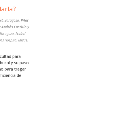
 abordarla?
vet. Zaragoza.
Pilar
 Andrés Castillo y
. Zaragoza.
Isabel
UCI Hospital Miguel
icultad para
 bucal y su paso
no para tragar
ficiencia de