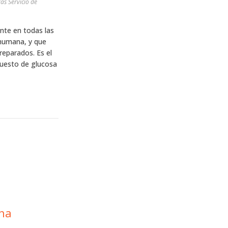
as Servicio de
nte en todas las
 humana, y que
eparados. Es el
puesto de glucosa
una