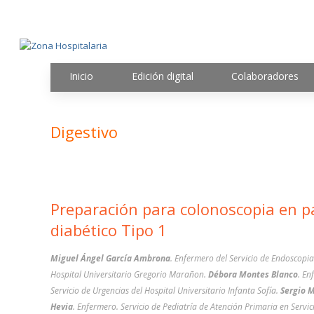
Inicio
Edición digital
Colaboradores
Digestivo
Preparación para colonoscopia en p
diabético Tipo 1
Miguel Ángel García Ambrona
. Enfermero del Servicio de Endoscopia
Hospital Universitario Gregorio Marañon.
Débora Montes Blanco
. En
Servicio de Urgencias del Hospital Universitario Infanta Sofía.
Sergio 
Hevia
. Enfermero. Servicio de Pediatría de Atención Primaria en Servi