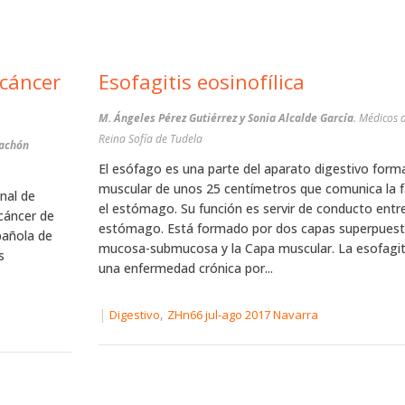
Esofagitis eosinofílica
M. Ángeles Pérez Gutiérrez y Sonia Alcalde García
. Médicos 
Reina Sofía de Tudela
Pachón
El esófago es una parte del aparato digestivo form
muscular de unos 25 centímetros que comunica la f
nal de
el estómago. Su función es servir de conducto entre
cáncer de
estómago. Está formado por dos capas superpuesta
pañola de
mucosa-submucosa y la Capa muscular. La esofagitis
s
una enfermedad crónica por...
|
,
Digestivo
ZHn66 jul-ago 2017 Navarra