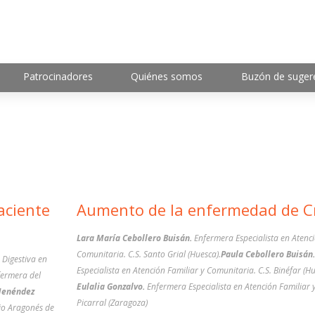
Patrocinadores
Quiénes somos
Buzón de suger
aciente
Aumento de la enfermedad de C
Lara María Cebollero Buisán.
Enfermera Especialista en Atenci
Comunitaria. C.S. Santo Grial (Huesca).
Paula Cebollero Buisán.
 Digestiva en
Especialista en Atención Familiar y Comunitaria. C.S. Binéfar (Hu
fermera del
Eulalia Gonzalvo.
Enfermera Especialista en Atención Familiar 
Menéndez
Picarral (Zaragoza)
cio Aragonés de