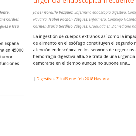
urgencia endoscópica frecuente
fonte,
Javier Gordillo Vázquez
. Enfermero endoscopia digestiva. Comp
anz Cardiel,
Navarra.
Isabel Pachón Vázquez
. Enfermera. Complejo Hospita
guez e Issa
Carmen María Gordillo Vázquez
. Graduada en Biomedicina bá
La ingestión de cuerpos extraños así como la impa
de alimento en el esófago constituyen el segundo 
 en España
atención endoscópica en los servicios de urgencias 
ima en 45000
hemorragia digestiva alta. Se trata de una urgenci
 tumor
demorarse en el tiempo aunque no supone una...
efunciones
|
,
Digestivo
ZHn69 ene-feb 2018 Navarra