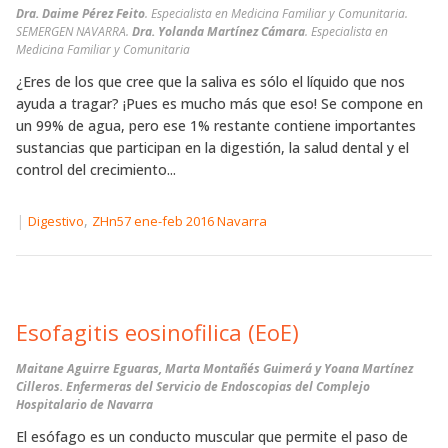
Dra. Daime Pérez Feito
. Especialista en Medicina Familiar y Comunitaria.
SEMERGEN NAVARRA.
Dra. Yolanda Martínez Cámara
. Especialista en
Medicina Familiar y Comunitaria
¿Eres de los que cree que la saliva es sólo el líquido que nos
ayuda a tragar? ¡Pues es mucho más que eso! Se compone en
un 99% de agua, pero ese 1% restante contiene importantes
sustancias que participan en la digestión, la salud dental y el
control del crecimiento...
|
,
Digestivo
ZHn57 ene-feb 2016 Navarra
Esofagitis eosinofilica (EoE)
Maitane Aguirre Eguaras, Marta Montañés Guimerá y Yoana Martínez
Cilleros
. Enfermeras del Servicio de Endoscopias del Complejo
Hospitalario de Navarra
El esófago es un conducto muscular que permite el paso de