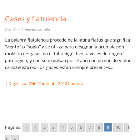
Gases y flatulencia
Dra. Ana Otamendi Murillo
La palabra flatulencia procede de la latina flatus que significa
“viento” o “soplo” y se utiliza para designar la acumulación
molesta de gases en el tubo digestivo, a veces de origen
patológico, y que se expulsan por el ano con un sonido y olor
característicos. Los gases están siempre presentes...
|
,
Digestivo
ZHn22 mar-abr 2010 Navarra
Páginas:
«
1
2
3
4
5
6
7
8
9
10
1
1
»