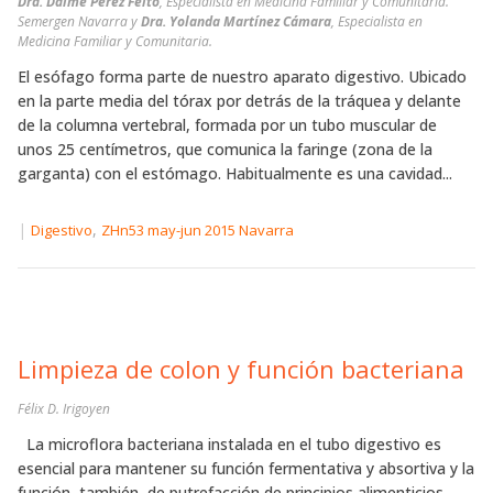
Dra. Daime Pérez Feito
, Especialista en Medicina Familiar y Comunitaria.
Semergen Navarra y
Dra. Yolanda Martínez Cámara
, Especialista en
Medicina Familiar y Comunitaria.
El esófago forma parte de nuestro aparato digestivo. Ubicado
en la parte media del tórax por detrás de la tráquea y delante
de la columna vertebral, formada por un tubo muscular de
unos 25 centímetros, que comunica la faringe (zona de la
garganta) con el estómago. Habitualmente es una cavidad...
|
,
Digestivo
ZHn53 may-jun 2015 Navarra
Limpieza de colon y función bacteriana
Félix D. Irigoyen
La microflora bacteriana instalada en el tubo digestivo es
esencial para mantener su función fermentativa y absortiva y la
función, también, de putrefacción de principios alimenticios