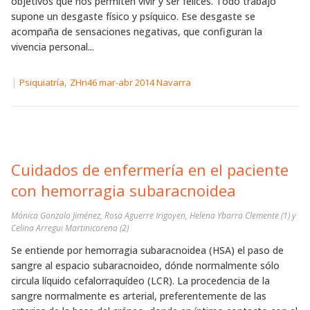
objetivos que nos permiten vivir y ser felices. Todo trabajo
supone un desgaste físico y psíquico. Ese desgaste se
acompaña de sensaciones negativas, que configuran la
vivencia personal...
|
,
Psiquiatría
ZHn46 mar-abr 2014 Navarra
Cuidados de enfermería en el paciente
con hemorragia subaracnoidea
Mónica Gonzalo Jiménez, Rosa Aguerre Irigoyen, Helena Ybarra Clemente (1) y
Celina Arregui Martinicorena (2)
Se entiende por hemorragia subaracnoidea (HSA) el paso de
sangre al espacio subaracnoideo, dónde normalmente sólo
circula líquido cefalorraquídeo (LCR). La procedencia de la
sangre normalmente es arterial, preferentemente de las