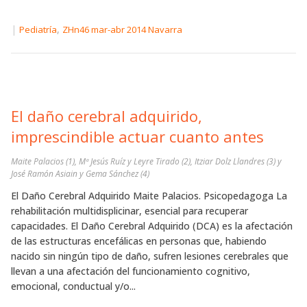
|
,
Pediatría
ZHn46 mar-abr 2014 Navarra
El daño cerebral adquirido,
imprescindible actuar cuanto antes
Maite Palacios (1), Mª Jesús Ruíz y Leyre Tirado (2), Itziar Dolz Llandres (3) y
José Ramón Asiain y Gema Sánchez (4)
El Daño Cerebral Adquirido Maite Palacios. Psicopedagoga La
rehabilitación multidisplicinar, esencial para recuperar
capacidades. El Daño Cerebral Adquirido (DCA) es la afectación
de las estructuras encefálicas en personas que, habiendo
nacido sin ningún tipo de daño, sufren lesiones cerebrales que
llevan a una afectación del funcionamiento cognitivo,
emocional, conductual y/o...