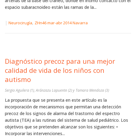
arterias de la base del cráneo, donde en íntimo contacto con el
espacio subaracnoideo están las ramas de la...
|
,
Neurocirugía
ZHn46 mar-abr 2014 Navarra
Diagnóstico precoz para una mejor
calidad de vida de los niños con
autismo
Sergio Aguilera (1), Aránzazu Lapuente (2) y Tamara Mendoza (3)
La propuesta que se presenta en este artículo es la
incorporación de mecanismos que permitan una detección
precoz de los signos de alarma del trastorno del espectro
autista (TEA) a las rutinas del sistema de salud pediátrico. Los
objetivos que se pretenden alcanzar son los siguientes: •
Incorporar las intervenciones...