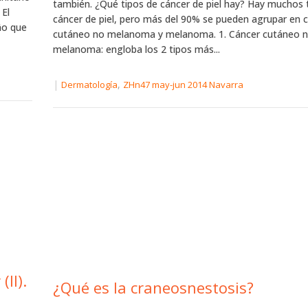
también. ¿Qué tipos de cáncer de piel hay? Hay muchos 
 El
cáncer de piel, pero más del 90% se pueden agrupar en 
iño que
cutáneo no melanoma y melanoma. 1. Cáncer cutáneo 
melanoma: engloba los 2 tipos más...
|
,
Dermatología
ZHn47 may-jun 2014 Navarra
II).
¿Qué es la craneosnestosis?