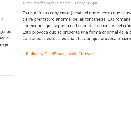
Mirian Ruedas, Begoña Morrás y Amaya Sevigne
Es un defecto congénito (desde el nacimiento) que caus
ido
cierre prematuro anormal de las fontanelas. Las fontane
conexiones que separan cada uno de los huesos del crá
lgunas
Esto provoca que se presente una forma anormal de la 
papel
La craneosinestosis es una afección que provoca el cierr
areja
|
,
Pediatría
ZHn47 may-jun 2014 Navarra