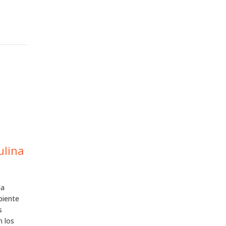
ulina
la
biente
s
n los