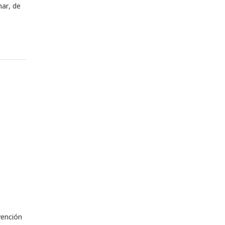
har, de
vención