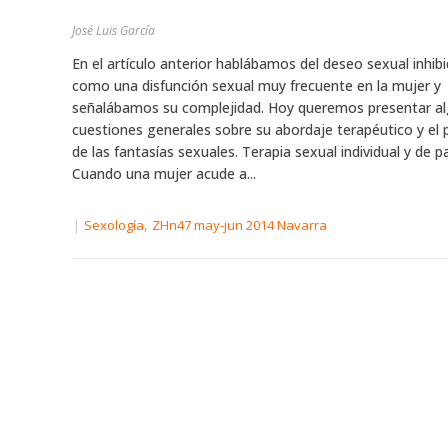
José Luis García
En el artículo anterior hablábamos del deseo sexual inhib
como una disfunción sexual muy frecuente en la mujer y
señalábamos su complejidad. Hoy queremos presentar a
cuestiones generales sobre su abordaje terapéutico y el 
de las fantasías sexuales. Terapia sexual individual y de p
Cuando una mujer acude a...
|
,
Sexología
ZHn47 may-jun 2014 Navarra