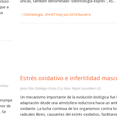
únicas, también denominado ‘odontología exprés ‘, es...
ncluso
 que a
se
|
,
Odontología
ZHn47 may-jun 2014 Navarra
Estrés oxidativo e infertilidad masc
rtínez
Jesús Félix Zulategui Eraso (1) y Satur Napal Lecumberri (2)
Un mecanismo importante de la evolución biológica fue 
errumpe
adaptación desde una atmósfera reductora hacia un am
enor de
oxidante. La lucha continua de los organismos contra lo
. Se
radicales libres, causantes del estrés oxidativo, facilitaro