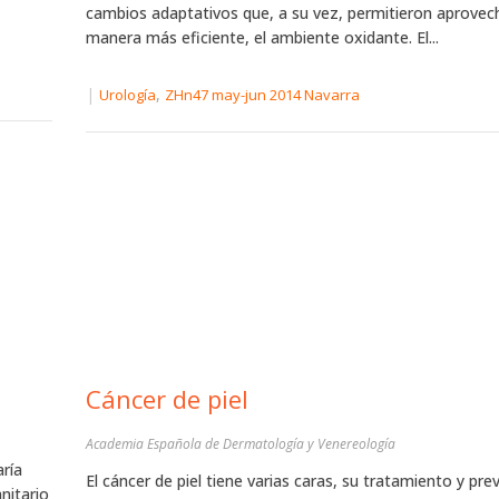
cambios adaptativos que, a su vez, permitieron aprovec
manera más eficiente, el ambiente oxidante. El...
|
,
Urología
ZHn47 may-jun 2014 Navarra
Cáncer de piel
Academia Española de Dermatología y Venereología
aría
El cáncer de piel tiene varias caras, su tratamiento y pre
nitario