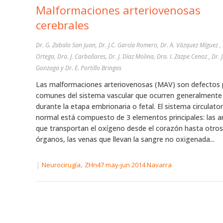
Malformaciones arteriovenosas
cerebrales
Dr. G. Zabalo San Juan, Dr. J.C. García Romero, Dr. A. Vázquez Míguez , 
Ortega, Dra. J. Carballares, Dr. J. Díaz Molina, Dra. I. Zazpe Cenoz , Dr. J. Azcona
Gonzaga y Dr. E. Portillo Bringas
Las malformaciones arteriovenosas (MAV) son defectos
comunes del sistema vascular que ocurren generalmente
durante la etapa embrionaria o fetal. El sistema circulator
normal está compuesto de 3 elementos principales: las ar
que transportan el oxígeno desde el corazón hasta otros
órganos, las venas que llevan la sangre no oxigenada...
|
,
Neurocirugía
ZHn47 may-jun 2014 Navarra