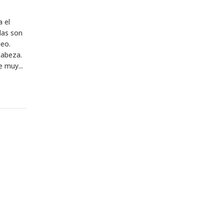
a el
las son
neo.
cabeza.
e muy...