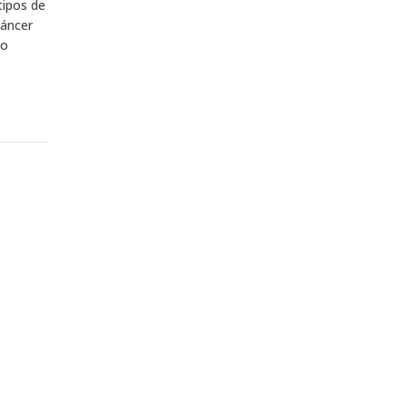
tipos de
cáncer
no