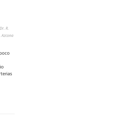
Dr. R.
 poco
io
terias