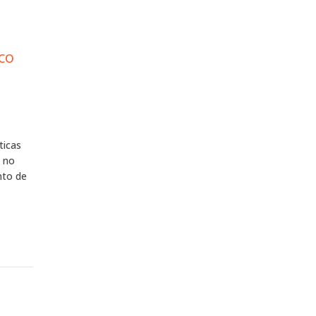
co
ticas
s no
nto de