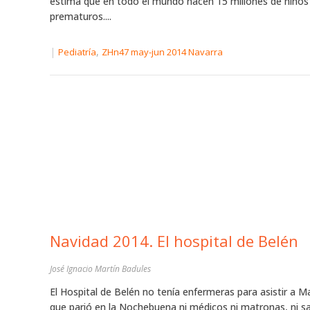
estima que en todo el mundo nacen 15 millones de niños
prematuros....
|
,
Pediatría
ZHn47 may-jun 2014 Navarra
Navidad 2014. El hospital de Belén
José Ignacio Martín Badules
El Hospital de Belén no tenía enfermeras para asistir a M
que parió en la Nochebuena ni médicos ni matronas, ni sa