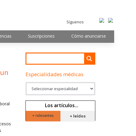
Síguenos
encias
Suscripciones
Cómo anunciarse
 un
Especialidades médicas
aboral
Los artículos...
+ relevantes
+ leídos
ocesos
s