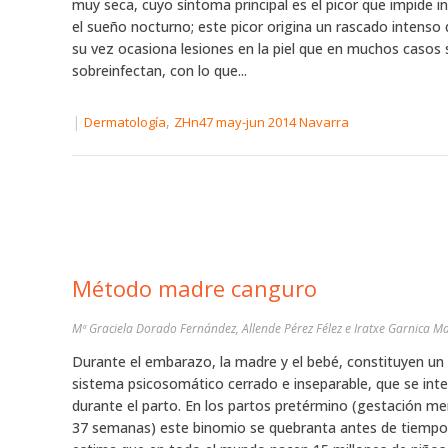
muy seca, cuyo síntoma principal es el picor que impide i
el sueño nocturno; este picor origina un rascado intenso
su vez ocasiona lesiones en la piel que en muchos casos 
sobreinfectan, con lo que...
|
,
Dermatología
ZHn47 may-jun 2014 Navarra
Método madre canguro
Mª Graciela Dorado Fernández, Allende Pérez Félez e Iratxe Garnica Ma
Durante el embarazo, la madre y el bebé, constituyen un
sistema psicosomático cerrado e inseparable, que se int
durante el parto. En los partos pretérmino (gestación m
37 semanas) este binomio se quebranta antes de tiempo