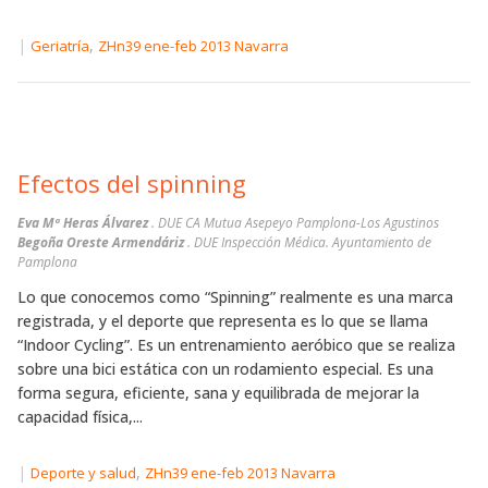
|
,
Geriatría
ZHn39 ene-feb 2013 Navarra
Efectos del spinning
Eva Mª Heras Álvarez
. DUE CA Mutua Asepeyo Pamplona-Los Agustinos
Begoña Oreste Armendáriz
. DUE Inspección Médica. Ayuntamiento de
Pamplona
Lo que conocemos como “Spinning” realmente es una marca
registrada, y el deporte que representa es lo que se llama
“Indoor Cycling”. Es un entrenamiento aeróbico que se realiza
sobre una bici estática con un rodamiento especial. Es una
forma segura, eficiente, sana y equilibrada de mejorar la
capacidad física,...
|
,
Deporte y salud
ZHn39 ene-feb 2013 Navarra