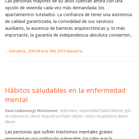
Las personas mayores de 60 años cuentan ahora con una
opción de vivienda cada vez más demandada: los
apartamentos tutelados. La confianza de tener una asistencia
de calidad garantizada, la comodidad de sus servicios
auxiliares, la ausencia de barreras arquitectónicas y, lo más
importante, la garantía de independencia absoluta convierten...
|
,
Geriatría
ZHn39 ene-feb 2013 Navarra
Hábitos saludables en la enfermedad
mental
Uxua Lazkanotegi Matxiarena
. Enfermera, especialidad Salud Mental. Jefa
de Enfermería Clínica Psiquiátrica Padre Menni. Centro Hospitalario Benito
Menni
Las personas que sufren trastornos mentales graves
representan una población vulnerable. Se sabe que la