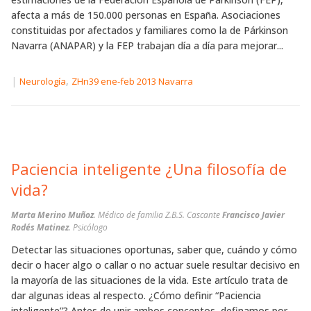
afecta a más de 150.000 personas en España. Asociaciones
constituidas por afectados y familiares como la de Párkinson
Navarra (ANAPAR) y la FEP trabajan día a día para mejorar...
|
,
Neurología
ZHn39 ene-feb 2013 Navarra
Paciencia inteligente ¿Una filosofía de
vida?
Marta Merino Muñoz
. Médico de familia Z.B.S. Cascante
Francisco Javier
Rodés Matinez
. Psicólogo
Detectar las situaciones oportunas, saber que, cuándo y cómo
decir o hacer algo o callar o no actuar suele resultar decisivo en
la mayoría de las situaciones de la vida. Este artículo trata de
dar algunas ideas al respecto. ¿Cómo definir “Paciencia
inteligente”? Antes de unir ambos conceptos, definamos por...