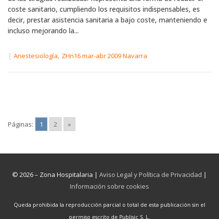
coste sanitario, cumpliendo los requisitos indispensables, es
decir, prestar asistencia sanitaria a bajo coste, manteniendo e
incluso mejorando la...
|
,
Anestesiología
ZHn16 mar-abr 2009 Navarra
Páginas:
1
2
»
© 2026 – Zona Hospitalaria |
Aviso Legal y Política de Privacidad
|
Información sobre cookies
Queda prohibida la reproducción parcial o total de esta publicación sin el
permiso escrito de Publisic S. L.