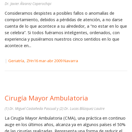
Dr. Javier Álvarez Caperochipi
Consideramos despistes a posibles fallos o anomalías de
comportamiento, debidos a pérdidas de atención, a no darse
cuenta de lo que acontece a su alrededor, a “no estar en lo que
se celebra”. Si todos fuéramos inteligentes, ordenados, con
experiencia y pusiéramos nuestros cinco sentidos en lo que
acontece en...
|
,
Geriatría
ZHn16 mar-abr 2009 Navarra
Cirugía Mayor Ambulatoria
(1) Dr. Miguel Castañeda Pascual y (2) Dr. Lucas Blázquez Lautre
La Cirugía Mayor Ambulatoria (CMA), una práctica en continuo
auge en los últimos años, alcanza ya en algunos países el 50%
de las cirugías realizadas. Representa una forma de reducir el