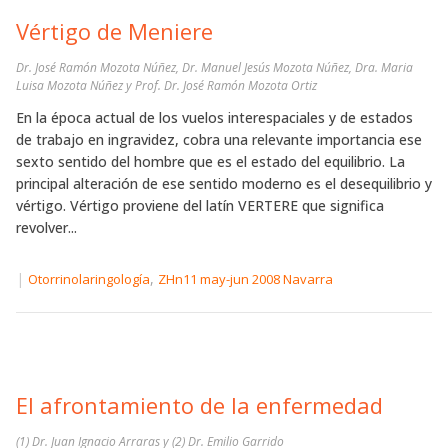
Vértigo de Meniere
Dr. José Ramón Mozota Núñez, Dr. Manuel Jesús Mozota Núñez, Dra. Maria
Luisa Mozota Núñez y Prof. Dr. José Ramón Mozota Ortiz
En la época actual de los vuelos interespaciales y de estados
de trabajo en ingravidez, cobra una relevante importancia ese
sexto sentido del hombre que es el estado del equilibrio. La
principal alteración de ese sentido moderno es el desequilibrio y
vértigo. Vértigo proviene del latín VERTERE que significa
revolver...
|
,
Otorrinolaringología
ZHn11 may-jun 2008 Navarra
El afrontamiento de la enfermedad
(1) Dr. Juan Ignacio Arraras y (2) Dr. Emilio Garrido