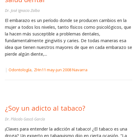
Dr. José Ignacio Zalba
El embarazo es un período donde se producen cambios en la
mujer a todos los niveles, tanto físicos como psicológicos, que
la hacen más susceptible a problemas dentales,
fundamentalmente gingivitis y caries. De todas maneras esa
idea que tienen nuestros mayores de que en cada embarazo se
pierde algún diente,...
|
,
Odontología
ZHn11 may-jun 2008 Navarra
¿Soy un adicto al tabaco?
Dr. Plácido Gascó García
¡Claves para entender la adicción al tabaco! ¿El tabaco es una
droga? Un experto en tabaquismo dijo en cierta ocasión, “La