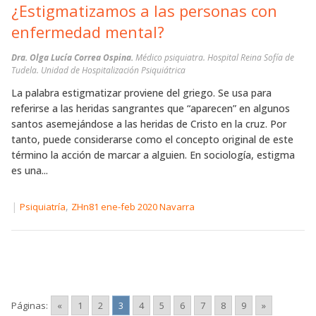
¿Estigmatizamos a las personas con
enfermedad mental?
Dra. Olga Lucía Correa Ospina.
Médico psiquiatra. Hospital Reina Sofía de
Tudela. Unidad de Hospitalización Psiquiátrica
La palabra estigmatizar proviene del griego. Se usa para
referirse a las heridas sangrantes que “aparecen” en algunos
santos asemejándose a las heridas de Cristo en la cruz. Por
tanto, puede considerarse como el concepto original de este
término la acción de marcar a alguien. En sociología, estigma
es una...
|
,
Psiquiatría
ZHn81 ene-feb 2020 Navarra
Páginas:
«
1
2
3
4
5
6
7
8
9
»