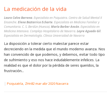
La medicación de la vida
Laura Calvo Barrena
. Especialista en Psiquiatra. Centro de Salud Mental II
Ensanche.
Elena Baztarrica Echarte
. Especialista en Medicina Familiar y
Comunitaria. C. S. Berdún (Huesca).
María Barber Ansón
. Especialista en
Medicina Intensiva. Complejo Hospitalario de Navarra.
Leyre Aguado Gil
.
Especialista en Dermatología. Clínica Universidad de Navarra
La disposición a tolerar cierto malestar parece estar
decreciendo en la medida que el mundo moderno avanza. Nos
han convencido de que podemos, y debemos, evitar todo tipo
de sufrimiento y eso nos hace indudablemente infelices. La
realidad es que el dolor por la pérdida de seres queridos, la
frustración...
|
,
Psiquiatría
ZHn82 mar-abr 2020 Navarra