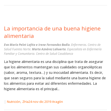
La importancia de una buena higiene
alimentaria
Eva María Pelet Lafita e Irene Fernandez Badía.
Enfermeras. Centro de
Salud Fuentes Norte.
Marta Aznárez Lahuerta.
Especialista en Enfermería
Familiar y Comunitaria. Centro de Salud Casablanca
La higiene alimentaria es una disciplina que trata de asegurar
que los alimentos mantengan sus cualidades organolépticas
(sabor, aroma, textura…) y su inocuidad alimentaria. Es decir,
que sean seguros para la salud mediante una buena higiene de
los alimentos para evitar así diferentes enfermedades. La
higiene alimentaria es el principal...
|
,
Nutrición
ZHa24 nov-dic 2019 Aragón