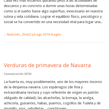
Cada vez más estamos quitando peso a las actividades de
descanso y en concreto a dormir unas horas determinadas
como si el sueño fuese algo superfluo, innecesario en nuestra
rutina y vida cotidiana. Lograr el equilibrio físico, psicológico y
social se ha convertido en una necesidad vital para logar una...
|
,
Nutrición
ZHa22 jul-ago 2019 Aragón
Verduras de primavera de Navarra
Comunicación INTIA
La huerta es, muy posiblemente, uno de los mayores tesoros
de la despensa navarra. Los espárragos (de fina y
extraordinaria textura y cuyo referente de origen es patrón
obligado de calidad), las alcachofas, la borraja, la acelga,
achicoria, guisantes, habas, puerros, cogollos de Tudela y de
grumillo, ajos, cebolletas… constituyen...